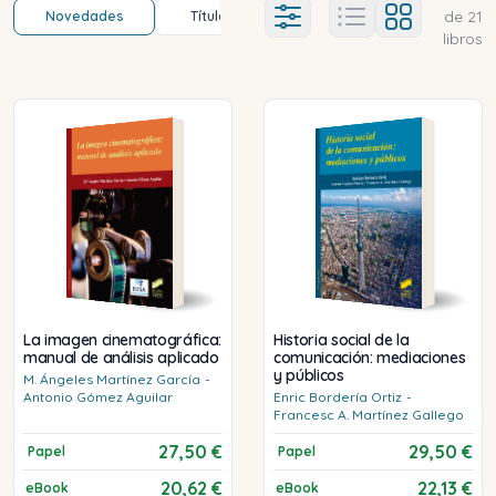
de
21
Novedades
Título (a-z)
Título (z-a)
A
Ajustes abierto
libros
La imagen cinematográfica:
Historia social de la
manual de análisis aplicado
comunicación: mediaciones
y públicos
M. Ángeles
Martínez García
-
Antonio
Gómez Aguilar
Enric
Bordería Ortiz
-
Francesc A.
Martínez Gallego
27,50 €
29,50 €
Papel
Papel
20,62 €
22,13 €
eBook
eBook