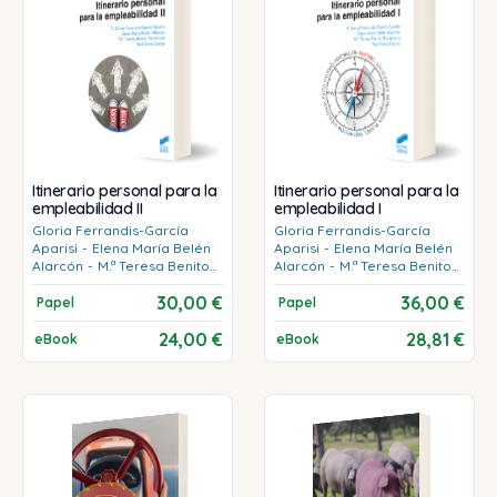
Itinerario personal para la
Itinerario personal para la
empleabilidad II
empleabilidad I
Gloria
Ferrandis-García
Gloria
Ferrandis-García
Aparisi
-
Elena María
Belén
Aparisi
-
Elena María
Belén
Alarcón
-
M.ª Teresa
Benito
Alarcón
-
M.ª Teresa
Benito
Rocamora
-
Raúl
Soria
Rocamora
-
Raúl
Soria
30,00 €
36,00 €
García
García
Papel
Papel
24,00 €
28,81 €
eBook
eBook