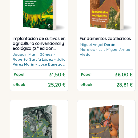
Implantación de cultivos en
Fundamentos zootécnicos
agricultura convencional y
Miguel Ángel
Durán
ecológica (2.ª edición
Morales
-
Luis Miguel
Arnao
revisada y actualizada)
Joaquín
Marín Gómez
-
Aledo
Roberto
García López
-
Julio
Pérez Marín
-
José
Banegas
Ortiz
31,50 €
36,00 €
Papel
Papel
25,20 €
28,81 €
eBook
eBook