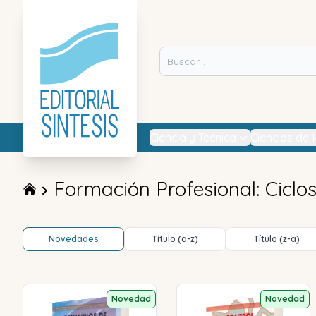
Ciencia y Técnica
Ciencias de 
Formación Profesional: Ciclo
Novedades
Título (a-z)
Título (z-a)
Novedad
Novedad