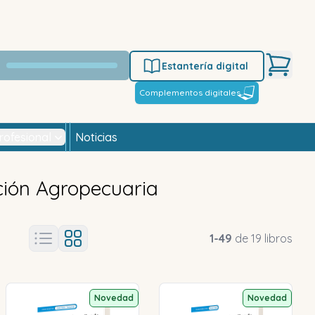
Estantería digital
Complementos digitales
rofesional
Noticias
ión Agropecuaria
1
-
49
de
19
libros
Novedad
Novedad