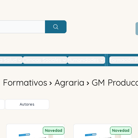
Buscar
la Salud
Ciencias Sociales
Humanidades
Formación P
s Formativos
Agraria
GM Producc
Autores
Novedad
Novedad