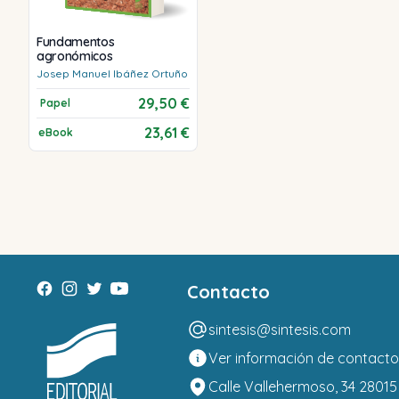
Fundamentos
agronómicos
Josep Manuel
Ibáñez Ortuño
29,50 €
Papel
23,61 €
eBook
Contacto
sintesis@sintesis.com
Ver información de contacto
Calle Vallehermoso, 34 28015