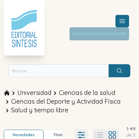
Menú a
Acceder a mi cuenta
Buscar
Universidad
Ciencias de la salud
Ciencias del Deporte y Actividad Física
Salud y tiempo libre
1
-
49
de
3
Novedades
Título (a-z)
Título (z-a)
A
Ajustes abierto