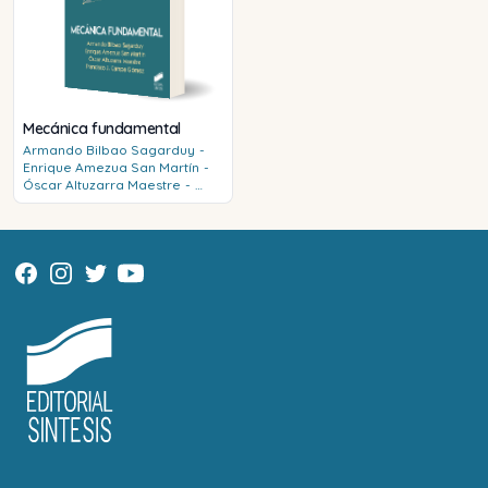
Mecánica fundamental
Armando
Bilbao Sagarduy
-
Enrique
Amezua San Martín
-
Óscar
Altuzarra Maestre
-
Francisco J.
Campa Gómez