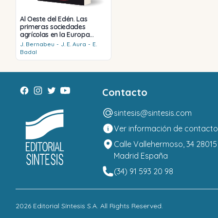
Al Oeste del Edén. Las
primeras sociedades
agrícolas en la Europa
mediterránea
J.
Bernabeu
-
J. E.
Aura
-
E.
Badal
Contacto
sintesis@sintesis.com
Ver información de contacto
Calle Vallehermoso, 34 28015
Madrid España
(34) 91 593 20 98
2026
Editorial Síntesis S.A
. All Rights Reserved.