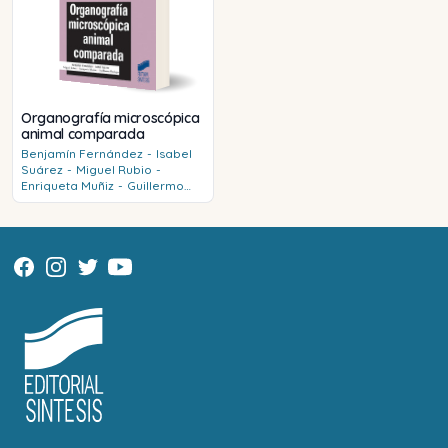
Organografía microscópica
animal comparada
Benjamín
Fernández
-
Isabel
Suárez
-
Miguel
Rubio
-
Enriqueta
Muñiz
-
Guillermo
Bodega