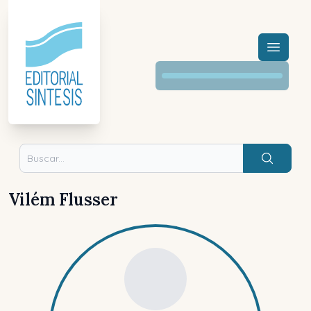
Menú a
Buscar
Vilém Flusser