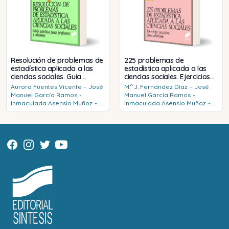
Resolución de problemas de
225 problemas de
estadística aplicada a las
estadística aplicada a las
ciencias sociales. Guía
ciencias sociales. Ejercicios
didáctica para profesores y
prácticos para alumnos
Aurora
Fuentes Vicente
-
José
M.ª J.
Fernández Díaz
-
José
alumnos
Manuel
García Ramos
-
Manuel
García Ramos
-
Inmaculada
Asensio Muñoz
-
Inmaculada
Asensio Muñoz
-
M.ª J.
Fernández Díaz
Aurora
Fuentes Vicente