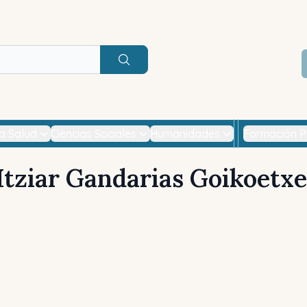
Buscar
la Salud
Ciencias Sociales
Humanidades
Formación P
Itziar Gandarias Goikoetxe