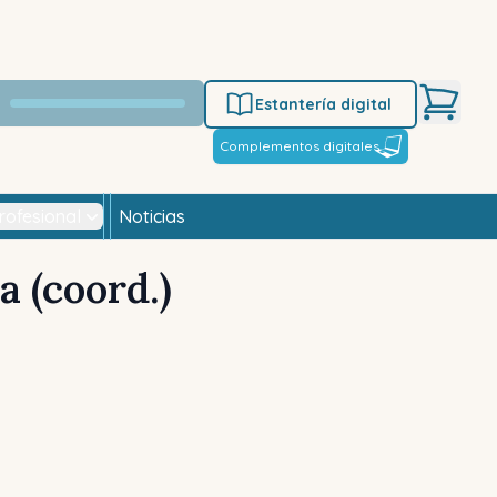
Estantería digital
Complementos digitales
rofesional
Noticias
a (coord.)