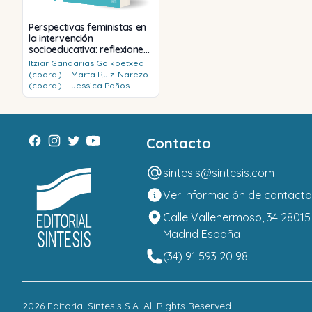
Perspectivas feministas en
la intervención
socioeducativa: reflexiones
y buenas prácticas
Itziar
Gandarias Goikoetxea
(coord.)
-
Marta
Ruiz-Narezo
(coord.)
-
Jessica
Paños-
Castro (coord.)
Contacto
sintesis@sintesis.com
Ver información de contacto
Calle Vallehermoso, 34 28015
Madrid España
(34) 91 593 20 98
2026
Editorial Síntesis S.A
. All Rights Reserved.