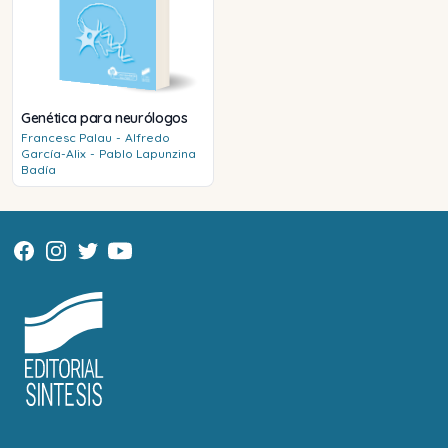
Genética para neurólogos
Francesc
Palau
-
Alfredo
García-Alix
-
Pablo
Lapunzina
Badía