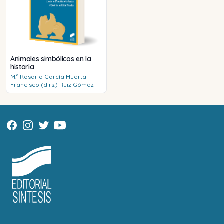
Animales simbólicos en la
historia
M.ª Rosario
García Huerta
-
Francisco (dirs.)
Ruiz Gómez