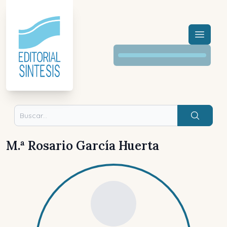
Menú a
Buscar
M.ª Rosario García Huerta