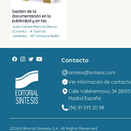
Gestión de la
documentación en la
publicidad y en las
relaciones públicas
Juan Carlos
Marcos Recio
(Coord.)
-
A.
García
Jiménez
-
M.ª Victoria
Nuño
Contacto
sintesis@sintesis.com
Ver información de contacto
Calle Vallehermoso, 34 28015
Madrid España
(34) 91 593 20 98
2026
Editorial Síntesis S.A
. All Rights Reserved.