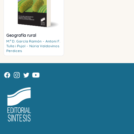
Geografía rural
M.ª D.
García Ramón
-
Antoni F.
Tulla i Pujol
-
Núria
Valdovinos
Perdices