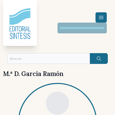
Menú a
Buscar
M.ª D. García Ramón