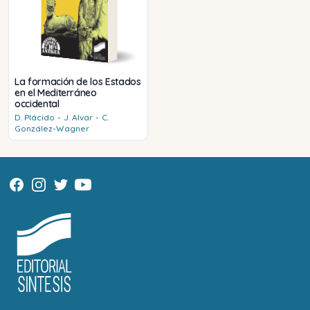
La formación de los Estados
en el Mediterráneo
occidental
D.
Plácido
-
J.
Alvar
-
C.
González-Wagner