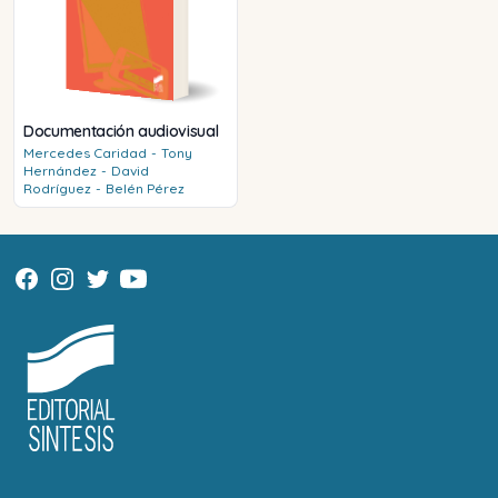
Documentación audiovisual
Mercedes
Caridad
-
Tony
Hernández
-
David
Rodríguez
-
Belén
Pérez