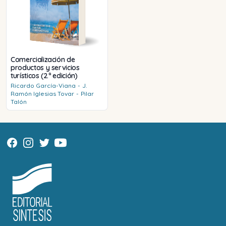
Comercialización de
productos y servicios
turísticos (2.ª edición)
Ricardo
García-Viana
-
J.
Ramón
Iglesias Tovar
-
Pilar
Talón