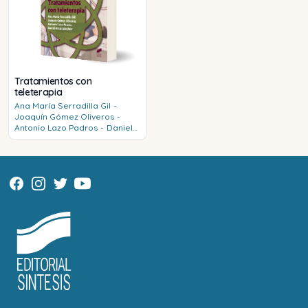
Tratamientos con
teleterapia
Ana María
Serradilla Gil
-
Joaquín
Gómez Oliveros
-
Antonio
Lazo Padros
-
Daniel
Rivas Sánchez