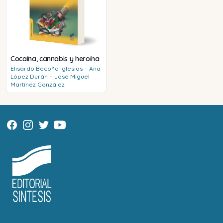
Cocaína, cannabis y heroína
Elisardo
Becoña Iglesias
-
Ana
López Durán
-
José Miguel
Martínez González