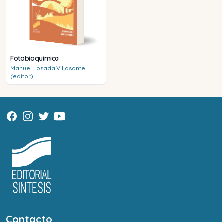
Fotobioquímica
Manuel
Losada Villasante
(editor)
Contacto