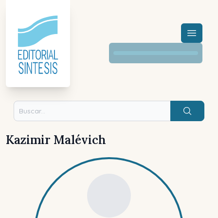
Menú a
Buscar
Kazimir Malévich