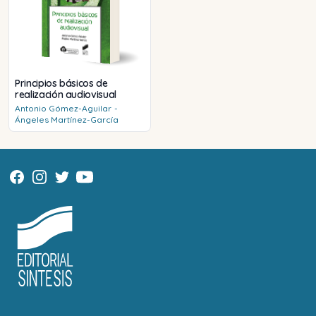
Principios básicos de
realización audiovisual
Antonio
Gómez-Aguilar
-
Ángeles
Martínez-García