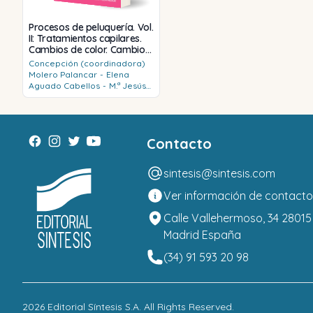
Procesos de peluquería. Vol.
II: Tratamientos capilares.
Cambios de color. Cambios
de longitud. Manicura y
Concepción (coordinadora)
pedicura. Administración y
Molero Palancar
-
Elena
gestión
Aguado Cabellos
-
M.ª Jesús
Arranz Sanz
-
Anastasia
Molero Palancar
Contacto
sintesis@sintesis.com
Ver información de contacto
Calle Vallehermoso, 34 28015
Madrid España
(34) 91 593 20 98
2026
Editorial Síntesis S.A
. All Rights Reserved.