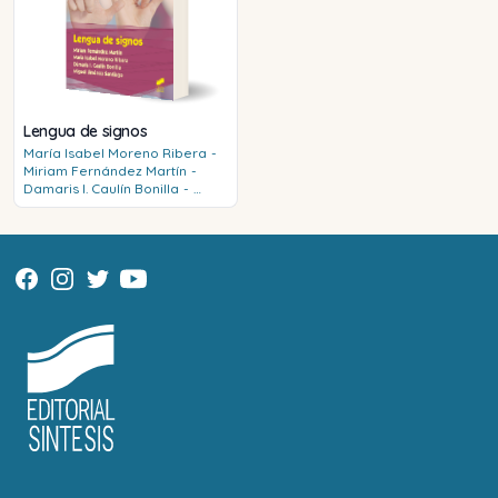
Lengua de signos
María Isabel
Moreno Ribera
-
Miriam
Fernández Martín
-
Damaris I.
Caulín Bonilla
-
Miguel
Jiménez Santiago