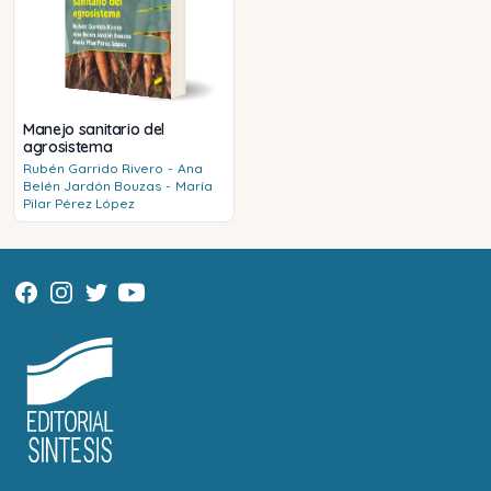
Manejo sanitario del
agrosistema
Rubén
Garrido Rivero
-
Ana
Belén
Jardón Bouzas
-
María
Pilar
Pérez López