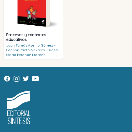
Procesos y contextos
educativos
Juan Tomás
Asenjo Gómez
-
Leonor
Prieto Navarro
-
Rosa
María
Esteban Moreno