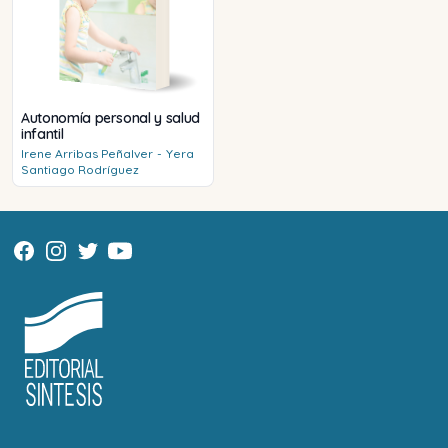
Autonomía personal y salud
infantil
Irene
Arribas Peñalver
-
Yera
Santiago Rodríguez