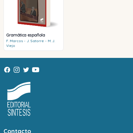
Gramática española
F.
Marcos
-
J.
Satorre
-
M. J.
Viejo
Contacto