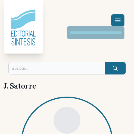
Menú a
Buscar
J. Satorre