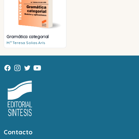
Gramática categorial
M.ª Teresa
Solias Arís
Contacto