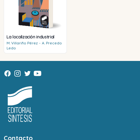
La localización industrial
M.
Villariño Pérez
-
A.
Precedo
Ledo
Contacto