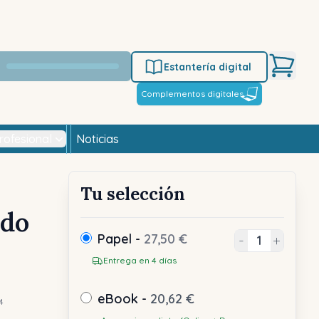
Estantería digital
Complementos digitales
rofesional
Noticias
Tu selección
ido
Papel -
27,50 €
-
+
Entrega en 4 días
eBook -
20,62 €
4