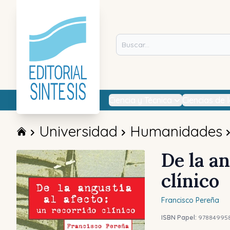
Ciencia y Técnica
Ciencias de 
Universidad
Humanidades
De la an
clínico
Francisco
Pereña
ISBN Papel:
97884995