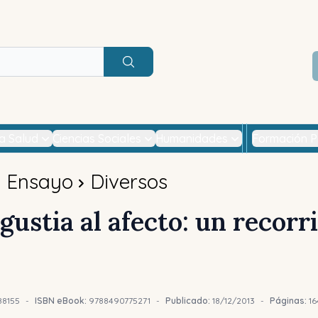
Buscar
la Salud
Ciencias Sociales
Humanidades
Formación P
Ensayo
Diversos
gustia al afecto: un recorr
88155
-
ISBN eBook:
9788490775271
-
Publicado:
18/12/2013
-
Páginas:
16