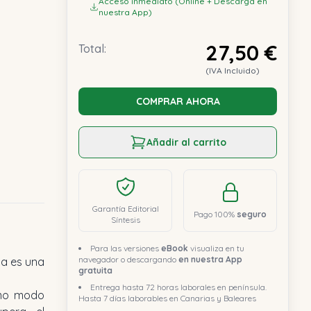
Acceso inmediato (Online + Descarga en
nuestra App)
27,50 €
Total:
(IVA Incluido)
COMPRAR AHORA
Añadir al carrito
Garantía Editorial
Pago 100%
seguro
Síntesis
Para las versiones
eBook
visualiza en tu
navegador o descargando
en nuestra App
gratuita
Entrega hasta 72 horas laborales en península.
como modo
Hasta 7 días laborables en Canarias y Baleares