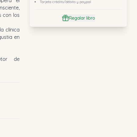
upera el
Tarjeta crédito/débito y paypal
nsciente,
s con los
Regalar libro
a clínica
gustia en
tor de