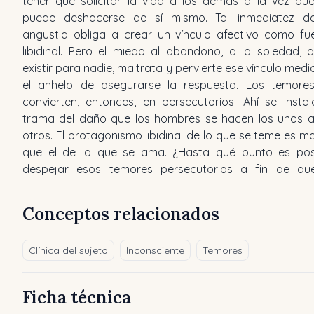
tener que solicitar la vida a los demás a la vez qu
puede deshacerse de sí mismo. Tal inmediatez d
angustia obliga a crear un vínculo afectivo como fu
libidinal. Pero el miedo al abandono, a la soledad, 
existir para nadie, maltrata y pervierte ese vínculo medi
el anhelo de asegurarse la respuesta. Los temore
convierten, entonces, en persecutorios. Ahí se instal
trama del daño que los hombres se hacen los unos a
otros. El protagonismo libidinal de lo que se teme es m
que el de lo que se ama. ¿Hasta qué punto es pos
despejar esos temores persecutorios a fin de qu
Conceptos relacionados
Clínica del sujeto
Inconsciente
Temores
Ficha técnica