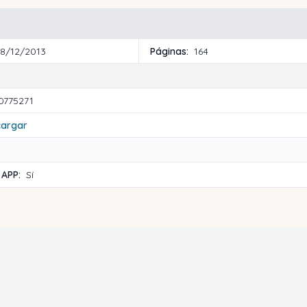
18/12/2013
Páginas:
164
0775271
cargar
 APP:
Sí