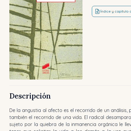
Índice y capítulo
Descripción
De la angustia al afecto es el recorrido de un análisis, 
demanda amorosa se pueda articular como tal? Esa es
también el recorrido de una vida. El radical desamparo
sujeto por la quiebra de la inmanencia orgánica le lle