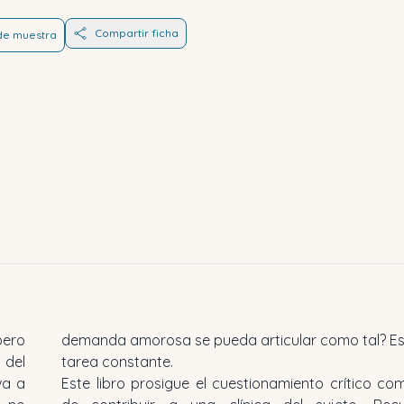
Compartir ficha
 de muestra
pero
 una
 del
tarea constante.
va a
Este libro prosigue el cuestionamiento crítico 