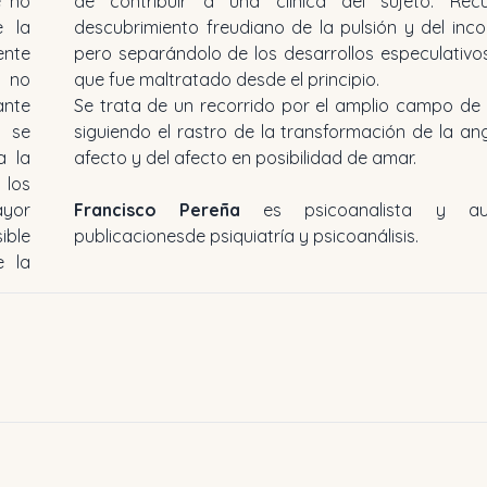
e no
de contribuir a una clínica del sujeto. Rec
e la
descubrimiento freudiano de la pulsión y del inco
ente
pero separándolo de los desarrollos especulativo
a no
que fue maltratado desde el principio.
ante
Se trata de un recorrido por el amplio campo de l
s se
siguiendo el rastro de la transformación de la an
a la
afecto y del afecto en posibilidad de amar.
 los
ayor
Francisco Pereña
es psicoanalista y au
ible
publicacionesde psiquiatría y psicoanálisis.
e la