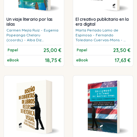
Un viaje literario por las
El creativo publicitario en la
islas
era digital
Carmen
Mejía Ruiz
-
Eugenia
Marta
Perlado Lamo de
Popeanga Chelaru
Espinosa
-
Fernando
(coords.)
-
Alba
Diz
Toledano Cuervas-Mons
-
Villanueva
-
Javier
Rivero
Begoña
Miguel San Emeterio
25,00 €
23,50 €
Grandoso (editores)
(Coords.)
Papel
Papel
18,75 €
17,63 €
eBook
eBook