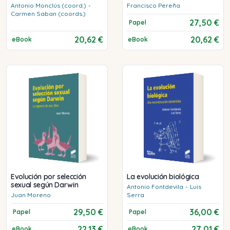
Antonio
Monclús (coord.)
-
Francisco
Pereña
Carmen
Saban (coords.)
27,50 €
Papel
20,62 €
20,62 €
eBook
eBook
Evolución por selección
La evolución biológica
sexual según Darwin
Antonio
Fontdevila
-
Luis
Juan
Moreno
Serra
29,50 €
36,00 €
Papel
Papel
22,13 €
27,01 €
eBook
eBook