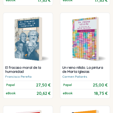
17,63 €
17,63 €
eBook
eBook
El fracaso moral de la
Un reino nítido. La pintura
humanidad
de Marta Iglesias
Francisco
Pereña
Carmen
Pallarés
27,50 €
25,00 €
Papel
Papel
20,62 €
18,75 €
eBook
eBook