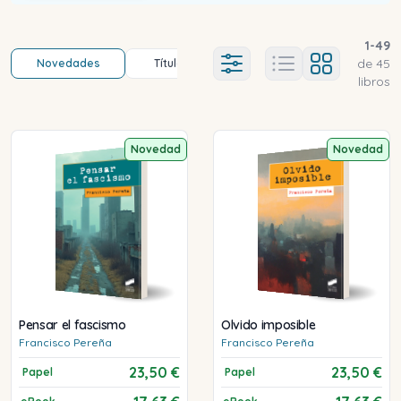
1
-
49
de
45
Novedades
Título (a-z)
Título (z-a)
A
Ajustes abierto
libros
Novedad
Novedad
Pensar el fascismo
Olvido imposible
Francisco
Pereña
Francisco
Pereña
23,50 €
23,50 €
Papel
Papel