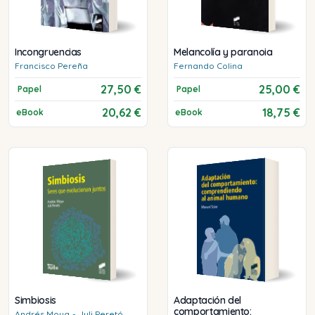
Incongruencias
Melancolía y paranoia
Francisco
Pereña
Fernando
Colina
27,50 €
25,00 €
Papel
Papel
20,62 €
18,75 €
eBook
eBook
Simbiosis
Adaptación del
comportamiento:
Andrés
Moya
-
Juli
Peretó