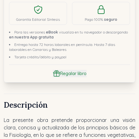
Garantía Editorial Síntesis
Pago 100%
seguro
Para las versiones
eBook
visualiza en tu navegador o descargando
en nuestra App gratuita
Entrega hasta 72 horas laborales en península. Hasta 7 días
laborables en Canarias y Baleares
Tarjeta crédito/débito y paypal
Regalar libro
Descripción
La presente obra pretende proporcionar una visión
clara, concisa y actualizada de los principios básicos de
la Fisiología, en lo que se refiere a funciones vegetativas,