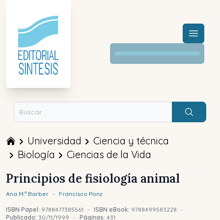
Menú a
Buscar
Universidad
Ciencia y técnica
Biología
Ciencias de la Vida
Principios de fisiología animal
Ana M.ª
Barber
-
Francisco
Ponz
ISBN Papel:
9788477385561
-
ISBN eBook:
9788499583228
-
Publicado:
30/11/1999
-
Páginas:
431