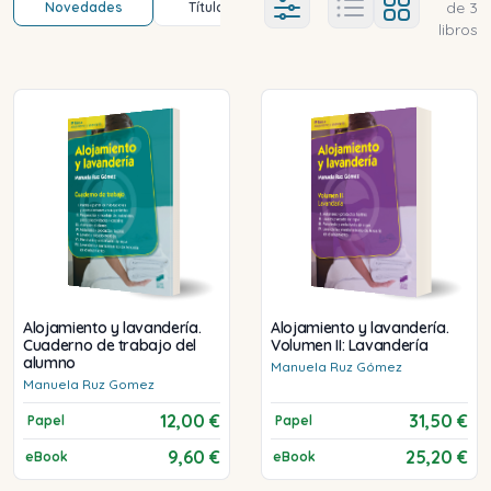
de
3
Novedades
Título (a-z)
Título (z-a)
A
Ajustes abierto
libros
Alojamiento y lavandería.
Alojamiento y lavandería.
Cuaderno de trabajo del
Volumen II: Lavandería
alumno
Manuela
Ruz Gómez
Manuela
Ruz Gomez
12,00 €
31,50 €
Papel
Papel
9,60 €
25,20 €
eBook
eBook