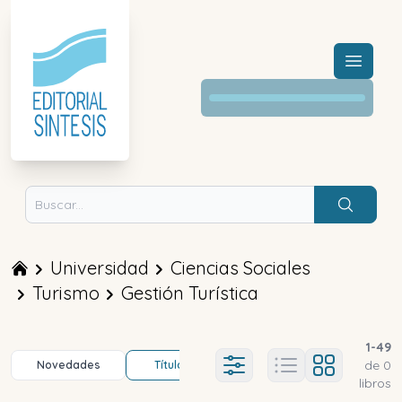
Menú a
Buscar
Universidad
Ciencias Sociales
Turismo
Gestión Turística
1
-
49
de
0
Novedades
Título (a-z)
Título (z-a)
A
Ajustes abierto
libros