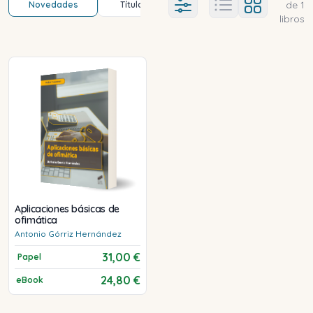
de
1
Novedades
Título (a-z)
Título (z-a)
A
Ajustes abierto
libros
Aplicaciones básicas de
ofimática
Antonio
Górriz Hernández
31,00 €
Papel
24,80 €
eBook