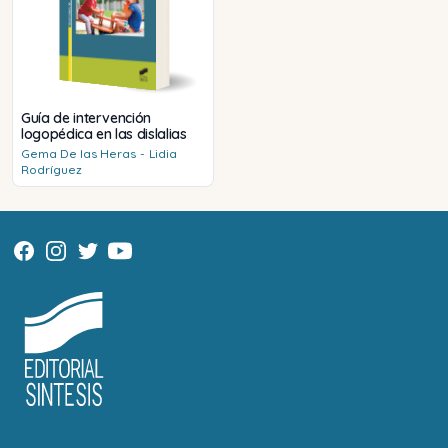
Guía de intervención
logopédica en las dislalias
Gema
De las Heras
-
Lidia
Rodríguez