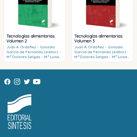
Tecnologías alimentarias.
Tecnologías alimentarias.
Volumen 2
Volumen 3
Juan A.
Ordóñez
-
Gonzalo
Juan A.
Ordóñez
-
Gonzalo
García de Fernando (editor)
-
García de Fernando (editor)
-
M.ª Dolores
Selgas
-
M.ª Luisa
M.ª Dolores
Selgas
-
M.ª Luisa
García
-
M.ª Isabel
Cambero
-
García
-
M.ª Isabel
Cambero
-
Leónides
Fernández
-
Leónides
Fernández
-
Manuela
Fernández
-
Eva
Manuela
Fernández
-
Eva
Hierro
Hierro