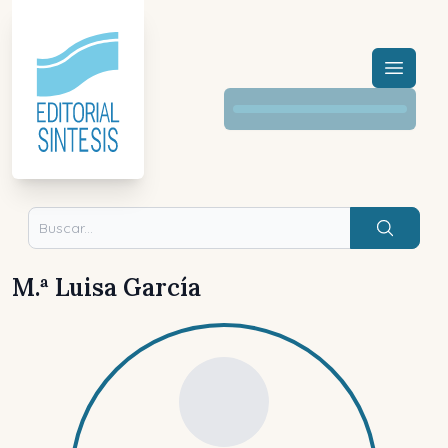
Menú a
Buscar
M.ª Luisa García