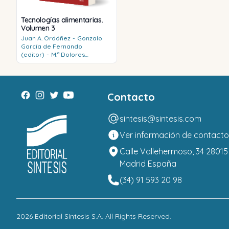
Tecnologías alimentarias.
Volumen 3
Juan A.
Ordóñez
-
Gonzalo
García de Fernando
(editor)
-
M.ª Dolores
Selgas
-
M.ª Luisa
García
-
M.ª
Isabel
Cambero
-
Leónides
Fernández
-
Manuela
Fernández
-
Eva
Hierro
Contacto
sintesis@sintesis.com
Ver información de contacto
Calle Vallehermoso, 34 28015
Madrid España
(34) 91 593 20 98
2026
Editorial Síntesis S.A
. All Rights Reserved.