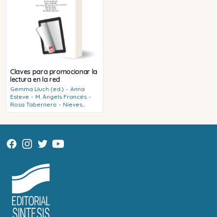
Claves para promocionar la
lectura en la red
Gemma
Lluch (ed.)
-
Anna
Esteve
-
M. Àngels
Francés
-
Rosa
Tabernero
-
Nieves
González Fernández-
Villavicencio
-
Dari
Escandell
-
Virginia
Calvo
-
Josep Maria
Baldaquí