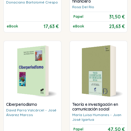
financiero
Donaciano
Bartolomé Crespo
Rosa
Del Río
31,50 €
Papel
17,63 €
23,63 €
eBook
eBook
Ciberperiodismo
Teoría e investigación en
comunicación social
David
Parra Valcárcel
-
José
Álvarez Marcos
María Luisa
Humanes
-
Juan
José
Igartua
47,50 €
Papel