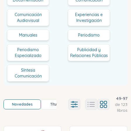
Comunicación
Experiencias e
Audiovisual
Investigación
Manuales
Periodismo
Periodismo
Publicidad y
Especializado
Relaciones Públicas
Síntesis
Comunicación
49
-
97
de
123
Novedades
Título (a-z)
Título (z-a)
A
Ajustes abierto
libros