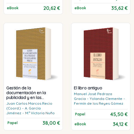
20,62 €
35,62 €
eBook
eBook
Gestión de la
El libro antiguo
documentación en la
Manuel José
Pedraza
publicidad y en las
Gracia
-
Yolanda
Clemente
-
relaciones públicas
Juan Carlos
Marcos Recio
Fermín
de los Reyes Gómez
(Coord.)
-
A.
García
Jiménez
-
M.ª Victoria
Nuño
45,50 €
Papel
38,00 €
Papel
34,12 €
eBook