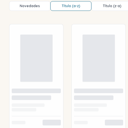
Novedades
Título (a-z)
Título (z-a)