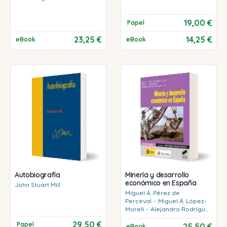
19,00 €
Papel
23,25 €
14,25 €
eBook
eBook
Autobiografía
Minería y desarrollo
económico en España
John
Stuart Mill
Miguel Á.
Pérez de
Perceval
-
Miguel Á.
López-
Morell
-
Alejandro
Rodríguez
(eds.)
29,50 €
Papel
25,50 €
eBook