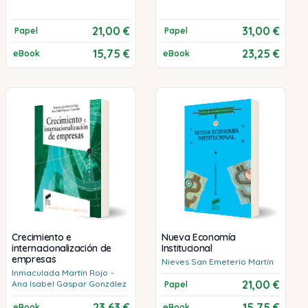
21,00 €
31,00 €
Papel
Papel
15,75 €
23,25 €
eBook
eBook
Crecimiento e
Nueva Economía
internacionalización de
Institucional
empresas
Nieves
San Emeterio Martín
Inmaculada
Martín Rojo
-
21,00 €
Ana Isabel
Gaspar González
Papel
23,63 €
15,75 €
eBook
eBook