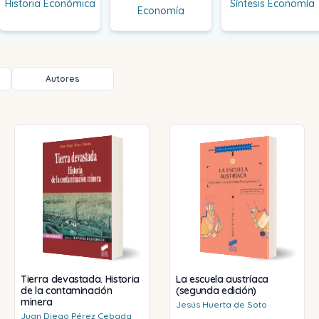
Historia Económica
Síntesis Economía
Economía
Autores
Tierra devastada. Historia
La escuela austríaca
de la contaminación
(segunda edición)
minera
Jesús
Huerta de Soto
Juan Diego
Pérez Cebada