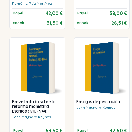
Ramón J.
Ruiz Martínez
42,00 €
38,00 €
Papel
Papel
31,50 €
28,51 €
eBook
eBook
Breve tratado sobre la
Ensayos de persuasión
reforma monetaria.
John
Maynard Keynes
Escritos (1910-1944)
John
Maynard Keynes
53,50 €
47,50 €
Papel
Papel