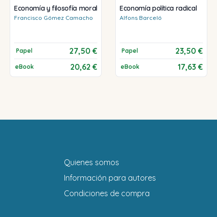
Economía y filosofía moral
Economía política radical
Francisco
Gómez Camacho
Alfons
Barceló
27,50 €
23,50 €
Papel
Papel
20,62 €
17,63 €
eBook
eBook
Quienes somos
Información para autores
Condiciones de compra