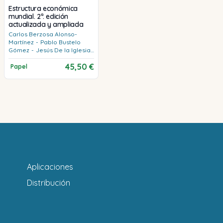
Estructura económica
mundial. 2ª. edición
actualizada y ampliada
Carlos
Berzosa Alonso-
Martínez
-
Pablo
Bustelo
Gómez
-
Jesús
De la Iglesia
García
45,50 €
Papel
Aplicaciones
Distribución