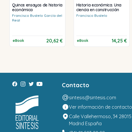
Quince ensayos de historia
Historia económica. Una
económica
ciencia en construcción
Francisco
Bustelo García del
Francisco
Bustelo
Real
20,62 €
14,25 €
eBook
eBook
Contacto
sintesis@sintesis.com
Ver información de contacto
Calle Vallehermoso, 34 28015
Madrid España