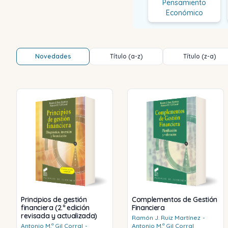
Pensamiento
Económico
Novedades
Título (a-z)
Título (z-a)
Principios de gestión
Complementos de Gestión
financiera (2.ª edición
Financiera
revisada y actualizada)
Ramón J.
Ruiz Martínez
-
Antonio M.ª
Gil Corral
-
Antonio M.ª
Gil Corral